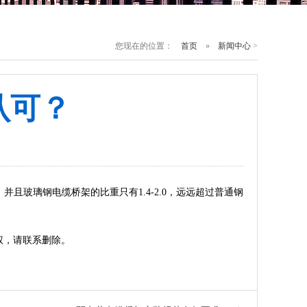
您现在的位置：
首页
新闻中心
>
认可？
，并且玻璃钢电缆桥架的
比重只有1.4-2.0，远远超过普通钢
权，请联系删除。