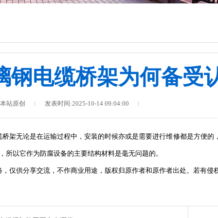
璃钢电缆桥架为何备受
本站原创
发表时间:2025-10-14 09:04:00
缆桥架
无论是在运输过程中，安装的时候亦或是需要进行维修都是方便的
度，所以它作为防腐设备的主要结构材料是毫无问题的。
络，仅供分享交流，不作商业用途，版权归原作者和原作者出处。若有侵