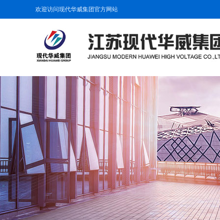
欢迎访问现代华威集团官方网站