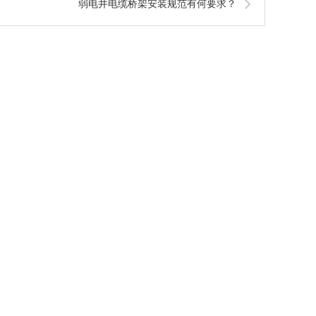
弱电井电缆桥架安装规范有何要求？