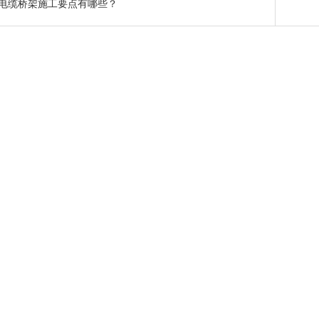
电缆桥架施工要点有哪些？