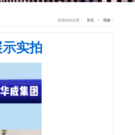
您现在的位置：
首页
视频
>
展示实拍