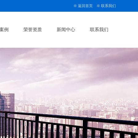
※
返回首页
※
联系我们
案例
荣誉资质
新闻中心
联系我们