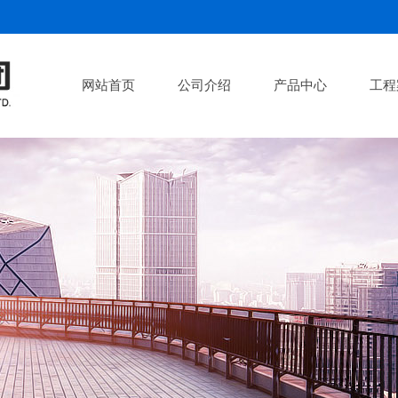
网站首页
公司介绍
产品中心
工程