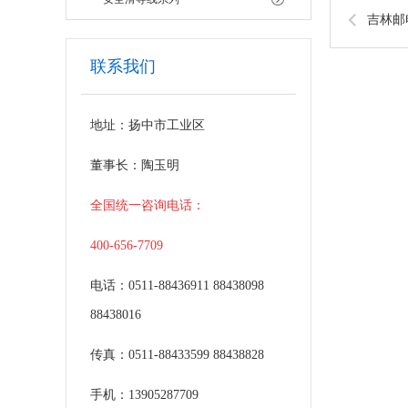
吉林邮
联系我们
地址：扬中市工业区
董事长：陶玉明
全国统一咨询电话：
400-656-7709
电话：0511-88436911 88438098
88438016
传真：0511-88433599 88438828
手机：13905287709