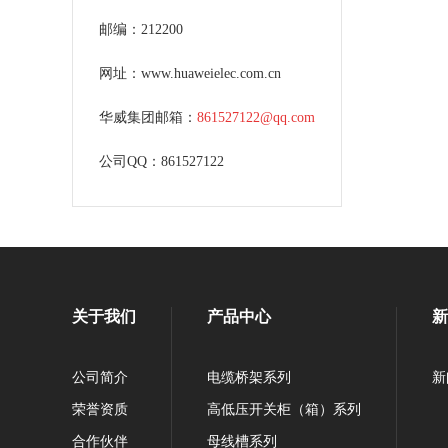
邮编：212200
网址：www.huaweielec.com.cn
华威集团邮箱：
861527122@qq.com
公司QQ：861527122
关于我们
产品中心
新
公司简介
电缆桥架系列
新
荣誉资质
高低压开关柜（箱）系列
合作伙伴
母线槽系列