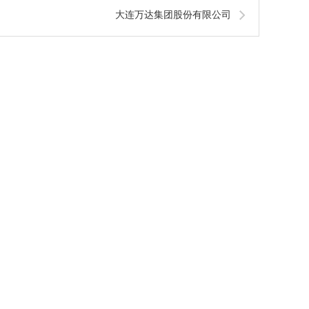
大连万达集团股份有限公司