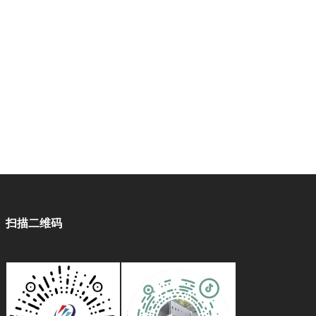
扫描二维码