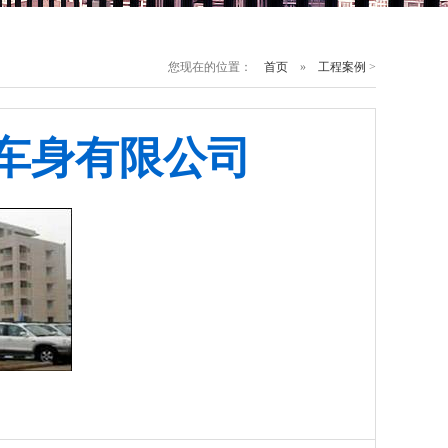
您现在的位置：
首页
工程案例
>
车身有限公司