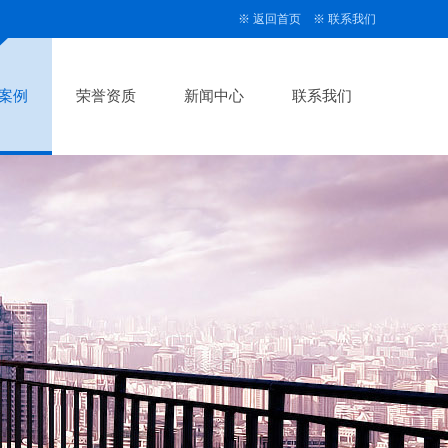
※
返回首页
※
联系我们
案例
荣誉资质
新闻中心
联系我们